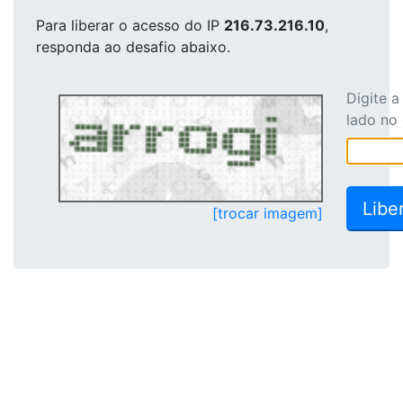
Para liberar o acesso
do IP
216.73.216.10
,
responda ao desafio abaixo.
Digite 
lado no
[trocar imagem]