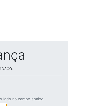
ança
nosco.
ao lado no campo abaixo