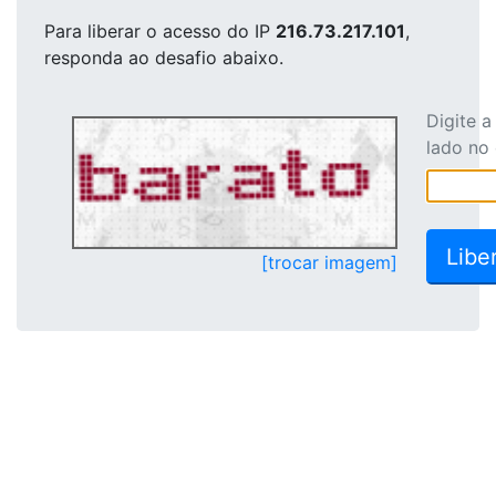
Para liberar o acesso
do IP
216.73.217.101
,
responda ao desafio abaixo.
Digite 
lado no
[trocar imagem]