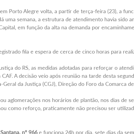
em Porto Alegre volta, a partir de terça-feira (23), a fu
á uma semana, a estrutura de atendimento havia sido am
a Capital, em função da alta na demanda por encaminhame
gistrado fila e espera de cerca de cinco horas para realiz
ustiça do RS, as medidas adotadas para reforçar o atend
a CAF. A decisão veio após reunião na tarde desta segund
-Geral da Justiça (CGJ), Direção do Foro da Comarca de 
 ou aglomerações nos horários de plantão, nos dias de s
nou como reforço, praticamente não precisou ser utilizad
Santana, nº 966
e funciona 24h por dia, sete dias da se