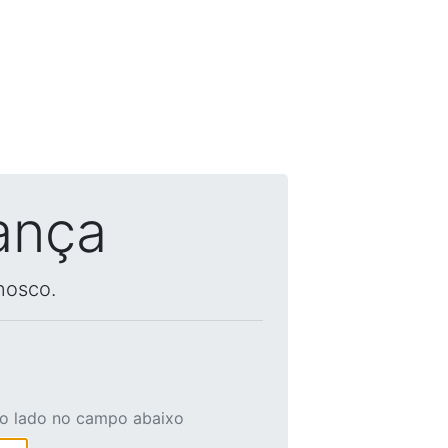
ança
nosco.
ao lado no campo abaixo