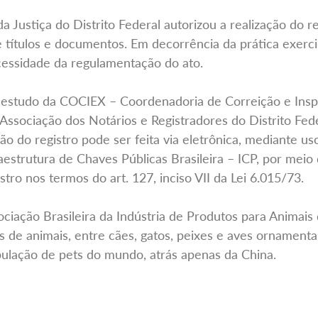
 Justiça do Distrito Federal autorizou a realização do r
de títulos e documentos. Em decorrência da prática exerci
ecessidade da regulamentação do ato.
estudo da COCIEX – Coordenadoria de Correição e Inspe
sociação dos Notários e Registradores do Distrito Fede
ão do registro pode ser feita via eletrônica, mediante uso
aestrutura de Chaves Públicas Brasileira – ICP, por meio 
tro nos termos do art. 127, inciso VII da Lei 6.015/73.
iação Brasileira da Indústria de Produtos para Animais 
s de animais, entre cães, gatos, peixes e aves ornamenta
ulação de pets do mundo, atrás apenas da China.