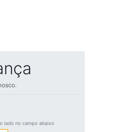
ança
nosco.
ao lado no campo abaixo